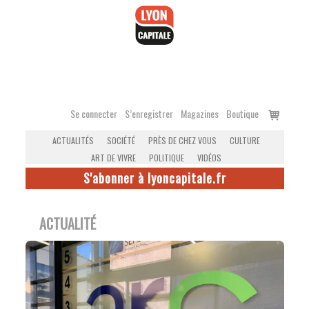
Accéder
au
contenu
Voir
Se connecter
S’enregistrer
Magazines
Boutique
le
ACTUALITÉS
SOCIÉTÉ
PRÈS DE CHEZ VOUS
CULTURE
panier
ART DE VIVRE
POLITIQUE
VIDÉOS
S'abonner à lyoncapitale.fr
ACTUALITÉ