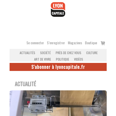
Accéder
au
contenu
Voir
Se connecter
S’enregistrer
Magazines
Boutique
le
ACTUALITÉS
SOCIÉTÉ
PRÈS DE CHEZ VOUS
CULTURE
panier
ART DE VIVRE
POLITIQUE
VIDÉOS
S'abonner à lyoncapitale.fr
ACTUALITÉ