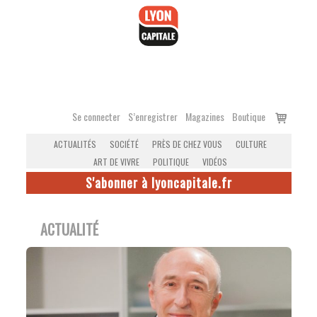
Accéder
au
contenu
Voir
Se connecter
S’enregistrer
Magazines
Boutique
le
ACTUALITÉS
SOCIÉTÉ
PRÈS DE CHEZ VOUS
CULTURE
panier
ART DE VIVRE
POLITIQUE
VIDÉOS
S'abonner à lyoncapitale.fr
ACTUALITÉ