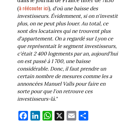
dans le journal de France Inter de 7h30
à réécouter ici
(
),
d'où une baisse des
investisseurs. Évidemment, si on n'investit
plus, on ne peut plus louer. Au total, ce
sont des locataires qui ne trouvent plus
d'appartement. On a regardé sur Lyon ce
que représentait le segment investisseurs,
c'était 2 400 logements par an, aujourd'hui
on est passé à 1 700, une baisse
considérable. Donc, il faut prendre un
certain nombre de mesures comme les a
annoncées Manuel Valls pour faire en
sorte pour que l'on retrouve ces
investisseurs-là."
Fa
Li
W
X
E
Pa
ce
nk
ha
m
rt
bo
ed
ts
ail
ag