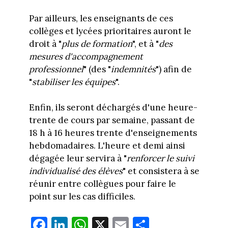
Par ailleurs, les enseignants de ces
collèges et lycées prioritaires auront le
droit à "
plus de formation
", et à "
des
mesures d'accompagnement
professionnel
" (des "
indemnités
") afin de
"
stabiliser les équipes
".
Enfin, ils seront déchargés d'une heure-
trente de cours par semaine, passant de
18 h à 16 heures trente d'enseignements
hebdomadaires. L'heure et demi ainsi
dégagée leur servira à "
renforcer le suivi
individualisé des élèves
" et consistera à se
réunir entre collègues pour faire le
point sur les cas difficiles.
Fa
Li
W
X
E
Pa