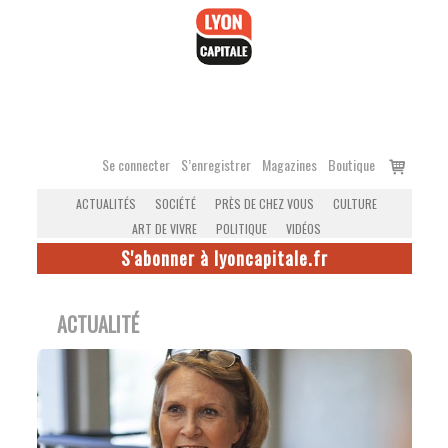
Accéder
au
contenu
Voir
Se connecter
S’enregistrer
Magazines
Boutique
le
ACTUALITÉS
SOCIÉTÉ
PRÈS DE CHEZ VOUS
CULTURE
panier
ART DE VIVRE
POLITIQUE
VIDÉOS
S'abonner à lyoncapitale.fr
ACTUALITÉ