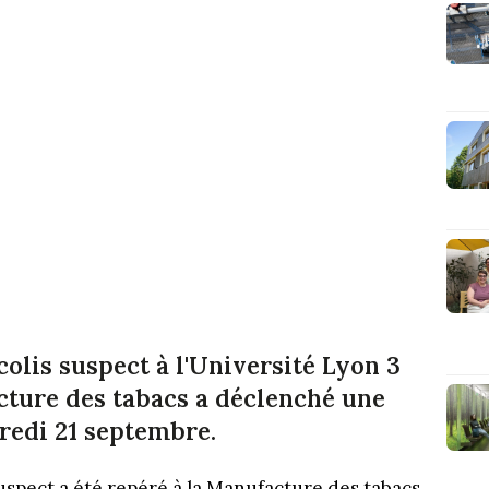
colis suspect à l'Université Lyon 3
cture des tabacs a déclenché une
redi 21 septembre.
uspect a été repéré à la Manufacture des tabacs