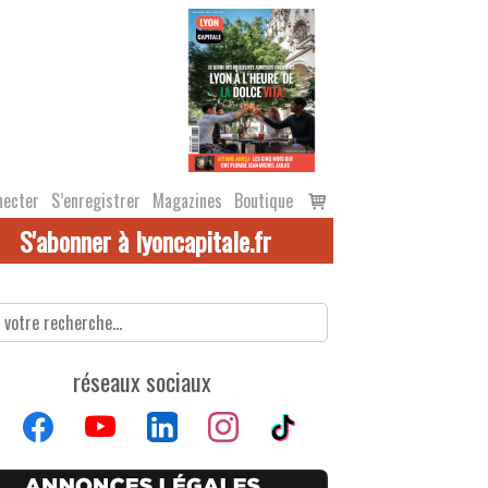
Voir
necter
S’enregistrer
Magazines
Boutique
le
S'abonner à lyoncapitale.fr
panier
réseaux sociaux