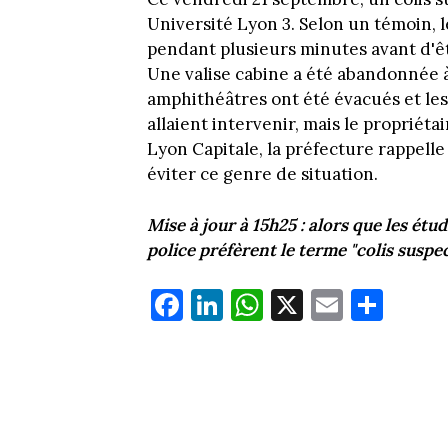
Université Lyon 3. Selon un témoin, l
pendant plusieurs minutes avant d'êtr
Une valise cabine a été abandonnée à 
amphithéâtres ont été évacués et le
allaient intervenir, mais le propriéta
Lyon Capitale, la préfecture rappelle 
éviter ce genre de situation.
Mise à jour à 15h25 : alors que les étu
police préfèrent le terme "colis suspec
Fa
Li
W
X
E
Pa
ce
nk
ha
m
rt
bo
ed
ts
ail
ag
ok
In
Ap
er
p