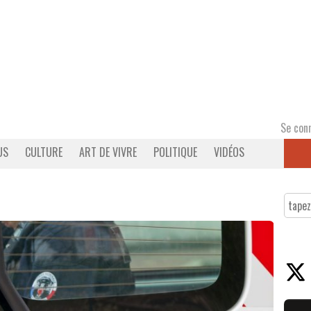
Se con
US
CULTURE
ART DE VIVRE
POLITIQUE
VIDÉOS