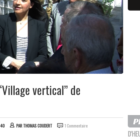
“Village vertical” de
:40
PAR
THOMAS COUDERT
1 Commentaire
D'HE