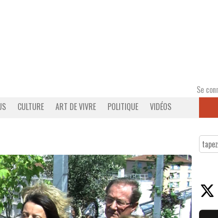
Se con
US
CULTURE
ART DE VIVRE
POLITIQUE
VIDÉOS