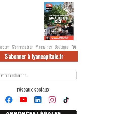
Voir
necter
S’enregistrer
Magazines
Boutique
le
S'abonner à lyoncapitale.fr
panier
réseaux sociaux