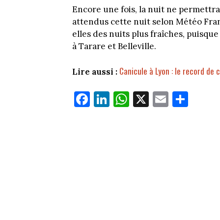
Encore une fois, la nuit ne permettra
attendus cette nuit selon Météo Fr
elles des nuits plus fraîches, puisq
à Tarare et Belleville.
Canicule à Lyon : le record de 
Lire aussi :
Fa
Li
W
X
E
Pa
ce
nk
ha
m
rt
bo
ed
ts
ail
ag
ok
In
Ap
er
p