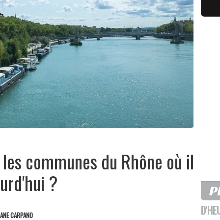
t les communes du Rhône où il
urd'hui ?
D'HE
OANE CARPANO