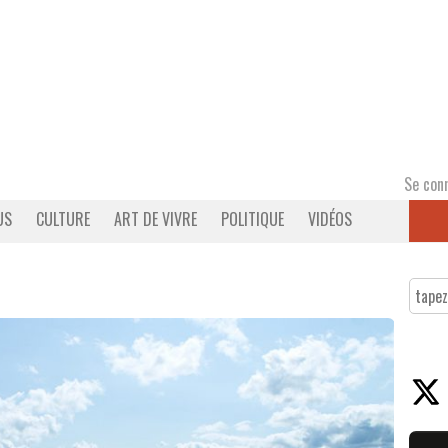
Se con
US
CULTURE
ART DE VIVRE
POLITIQUE
VIDÉOS