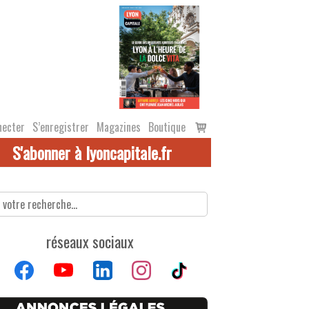
Voir
necter
S’enregistrer
Magazines
Boutique
le
S'abonner à lyoncapitale.fr
panier
réseaux sociaux