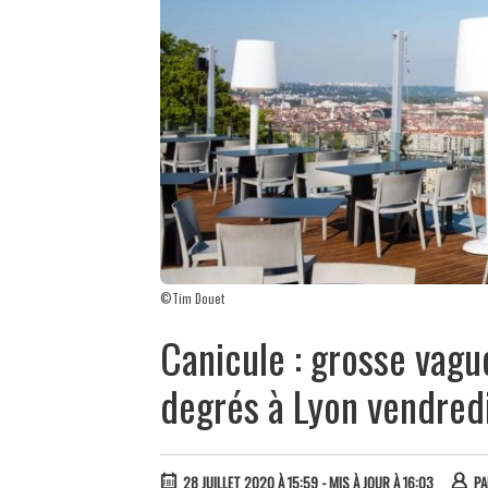
©Tim Douet
Canicule : grosse vagu
degrés à Lyon vendred
28 JUILLET 2020 À 15:59
- MIS À JOUR À 16:03
P