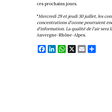
ces prochains jours.
"
Mercredi 29 et jeudi 30 juillet, les c
concentrations d'ozone pourraient enc
d'information. La qualité de l'air ser
Auvergne-Rhône-Alpes.
Fa
Li
W
X
E
Pa
ce
nk
ha
m
rt
bo
ed
ts
ail
ag
ok
In
Ap
er
p