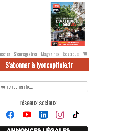
Voir
necter
S’enregistrer
Magazines
Boutique
le
S'abonner à lyoncapitale.fr
panier
réseaux sociaux