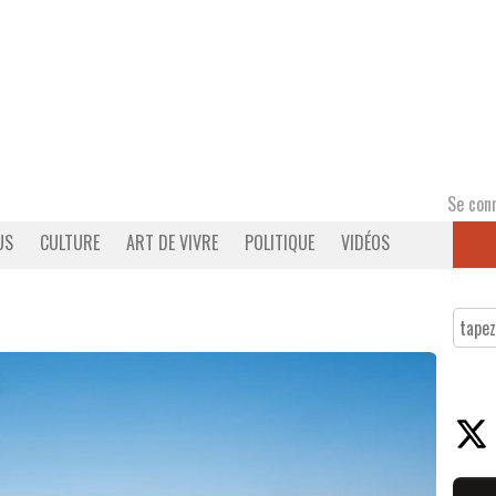
Se con
US
CULTURE
ART DE VIVRE
POLITIQUE
VIDÉOS