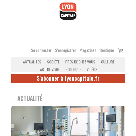
Accéder
au
contenu
Voir
Se connecter
S’enregistrer
Magazines
Boutique
le
ACTUALITÉS
SOCIÉTÉ
PRÈS DE CHEZ VOUS
CULTURE
panier
ART DE VIVRE
POLITIQUE
VIDÉOS
S'abonner à lyoncapitale.fr
ACTUALITÉ