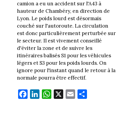
camion a eu un accident sur l'A43 à
hauteur de Chambéry, en direction de
Lyon. Le poids lourd est désormais
couché sur l'autoroute. La circulation
est donc particulièrement perturbée sur
le secteur. Il est vivement conseillé
d'éviter la zone et de suivre les
itinéraires balisés S1 pour les véhicules
légers et S3 pour les poids lourds. On
ignore pour l'instant quand le retour à la
normale pourra être effectif.
Fa
Li
W
X
E
Pa
ce
nk
ha
m
rt
bo
ed
ts
ail
ag
ok
In
Ap
er
p