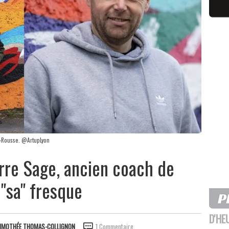
x-Rousse. @ArtupLyon
ierre Sage, ancien coach de
 "sa" fresque
D'HE
IMOTHÉE THOMAS-COLLIGNON
1 Commentaire