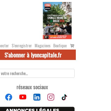
Voir
necter
S’enregistrer
Magazines
Boutique
le
S'abonner à lyoncapitale.fr
panier
réseaux sociaux