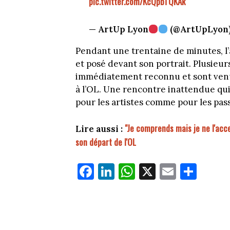
pic.twitter.com/KcQpbTQKAk
— ArtUp Lyon
(@ArtUpLyon
Pendant une trentaine de minutes, l’a
et posé devant son portrait. Plusieur
immédiatement reconnu et sont venu
à l’OL. Une rencontre inattendue qui
pour les artistes comme pour les pas
"Je comprends mais je ne l'acce
Lire aussi :
son départ de l'OL
Fa
Li
W
X
E
Pa
ce
nk
ha
m
rt
bo
ed
ts
ail
ag
ok
In
Ap
er