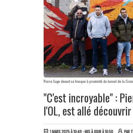
Pierre Sage devant sa fresque à proximité du tunnel de la Croi
"C'est incroyable" : P
l'OL, est allé découvrir
1 MARS 2025 À 10:49
- MIS À JOUR À 10:50
PAR
T