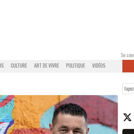
Se con
US
CULTURE
ART DE VIVRE
POLITIQUE
VIDÉOS