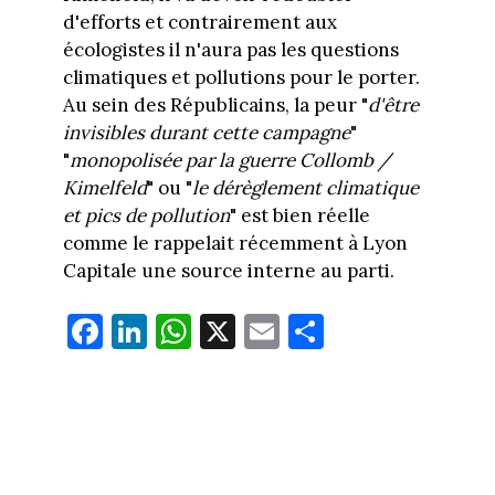
d'efforts et contrairement aux
écologistes il n'aura pas les questions
climatiques et pollutions pour le porter.
Au sein des Républicains, la peur "
d'être
invisibles durant cette campagne
"
"
monopolisée par la guerre Collomb /
Kimelfeld
" ou "
le dérèglement climatique
et pics de pollution
" est bien réelle
comme le rappelait récemment à Lyon
Capitale une source interne au parti.
Fa
Li
W
X
E
Pa
ce
nk
ha
m
rt
bo
ed
ts
ail
ag
ok
In
Ap
er
p