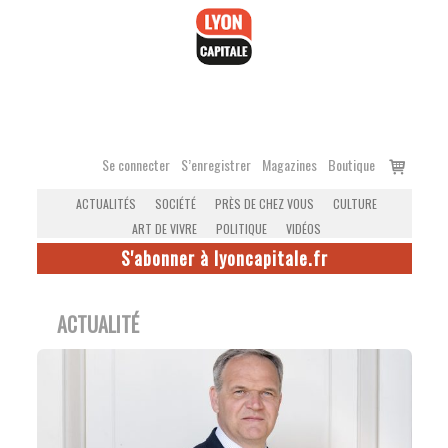
Accéder
au
contenu
Voir
Se connecter
S’enregistrer
Magazines
Boutique
le
ACTUALITÉS
SOCIÉTÉ
PRÈS DE CHEZ VOUS
CULTURE
panier
ART DE VIVRE
POLITIQUE
VIDÉOS
S'abonner à lyoncapitale.fr
ACTUALITÉ