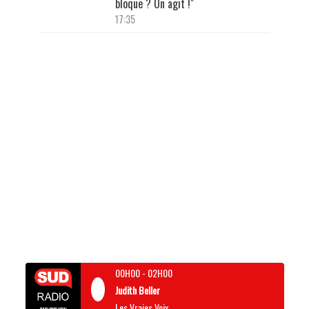
bloque ? On agit !"
17:35
00H00
-
02H00
Judith Beller
Les Vraies Voix