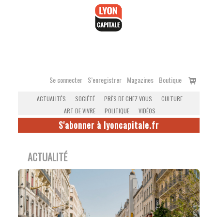
Accéder
au
contenu
Voir
Se connecter
S’enregistrer
Magazines
Boutique
le
ACTUALITÉS
SOCIÉTÉ
PRÈS DE CHEZ VOUS
CULTURE
panier
ART DE VIVRE
POLITIQUE
VIDÉOS
S'abonner à lyoncapitale.fr
ACTUALITÉ