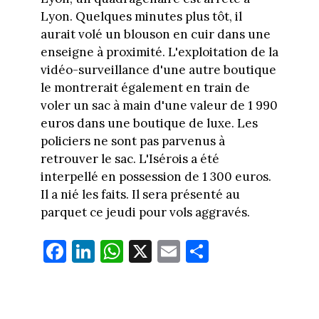
Lyon. Quelques minutes plus tôt, il
aurait volé un blouson en cuir dans une
enseigne à proximité. L'exploitation de la
vidéo-surveillance d'une autre boutique
le montrerait également en train de
voler un sac à main d'une valeur de 1 990
euros dans une boutique de luxe. Les
policiers ne sont pas parvenus à
retrouver le sac. L'Isérois a été
interpellé en possession de 1 300 euros.
Il a nié les faits. Il sera présenté au
parquet ce jeudi pour vols aggravés.
Fa
Li
W
X
E
Pa
ce
nk
ha
m
rt
bo
ed
ts
ail
ag