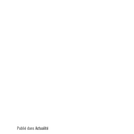
ok
In
Ap
er
p
Publié dans
Actualité