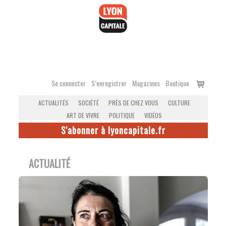
Accéder
au
contenu
Voir
Se connecter
S’enregistrer
Magazines
Boutique
le
ACTUALITÉS
SOCIÉTÉ
PRÈS DE CHEZ VOUS
CULTURE
panier
ART DE VIVRE
POLITIQUE
VIDÉOS
S'abonner à lyoncapitale.fr
ACTUALITÉ