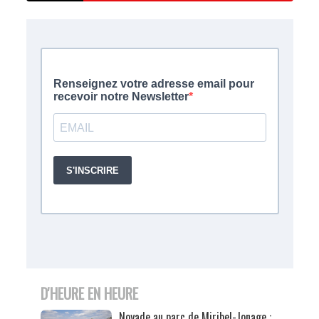
D'HEURE EN HEURE
Noyade au parc de Miribel-Jonage :