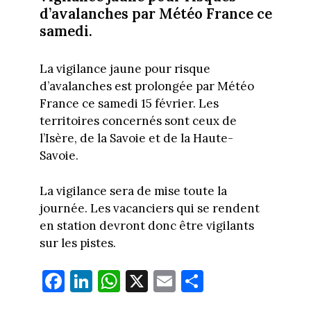
d’avalanches par Météo France ce
samedi.
La vigilance jaune pour risque
d’avalanches est prolongée par Météo
France ce samedi 15 février. Les
territoires concernés sont ceux de
l’Isère, de la Savoie et de la Haute-
Savoie.
La vigilance sera de mise toute la
journée. Les vacanciers qui se rendent
en station devront donc être vigilants
sur les pistes.
Fa
Li
W
X
E
Pa
ce
nk
ha
m
rt