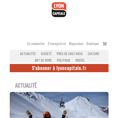
Accéder
au
contenu
Voir
Se connecter
S’enregistrer
Magazines
Boutique
le
ACTUALITÉS
SOCIÉTÉ
PRÈS DE CHEZ VOUS
CULTURE
panier
ART DE VIVRE
POLITIQUE
VIDÉOS
S'abonner à lyoncapitale.fr
ACTUALITÉ