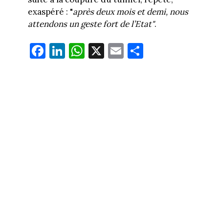
exaspéré : "
après deux mois et demi, nous
attendons un geste fort de l’Etat"
.
Fa
Li
W
X
E
Pa
ce
nk
ha
m
rt
bo
ed
ts
ail
ag
ok
In
Ap
er
p