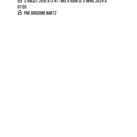
3 JUILLET 2015 À 17:41
- MIS À JOUR LE 11 AVRIL 2024 À
07:55
PAR
GREGOIRE NARTZ