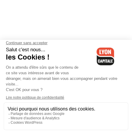
Contactez-nous
-
Mentions légales
-
CGV
-
Politique de
confidentialité
-
Gestion des cookies
-
Lyon Capitale TV
-
Archives
Lyon Capitale
Lyon Capitale - 51 avenue Maréchal Foch - CS 40091 - 69456 Lyon