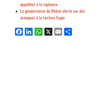
appellent à la vigilance
La gendarmerie du Rhône alerte sur des
arnaques à la facture Engie
Fa
Li
W
X
E
Pa
ce
nk
ha
m
rt
bo
ed
ts
ail
ag
ok
In
Ap
er
p