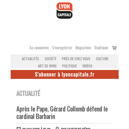
Accéder
au
contenu
Voir
Se connecter
S’enregistrer
Magazines
Boutique
le
ACTUALITÉS
SOCIÉTÉ
PRÈS DE CHEZ VOUS
CULTURE
panier
ART DE VIVRE
POLITIQUE
VIDÉOS
S'abonner à lyoncapitale.fr
ACTUALITÉ
Après le Pape, Gérard Collomb défend le
cardinal Barbarin