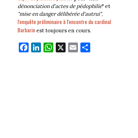
dénonciation d'actes de pédophilie
" et
"mise en danger délibérée d'autrui"
,
l'enquête préliminaire à l'encontre du cardinal
Barbarin
est toujours en cours.
Fa
Li
W
X
E
Pa
ce
nk
ha
m
rt
bo
ed
ts
ail
ag
ok
In
Ap
er
p