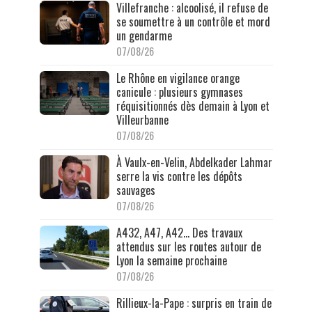
Villefranche : alcoolisé, il refuse de
se soumettre à un contrôle et mord
un gendarme
07/08/26
Le Rhône en vigilance orange
canicule : plusieurs gymnases
réquisitionnés dès demain à Lyon et
Villeurbanne
07/08/26
À Vaulx-en-Velin, Abdelkader Lahmar
serre la vis contre les dépôts
sauvages
07/08/26
A432, A47, A42… Des travaux
attendus sur les routes autour de
Lyon la semaine prochaine
07/08/26
Rillieux-la-Pape : surpris en train de