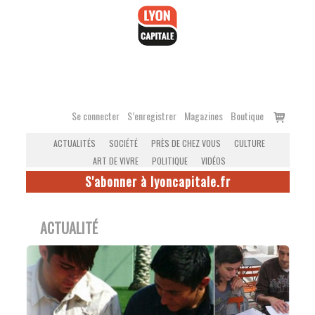
Accéder
au
contenu
Voir
Se connecter
S’enregistrer
Magazines
Boutique
le
ACTUALITÉS
SOCIÉTÉ
PRÈS DE CHEZ VOUS
CULTURE
panier
ART DE VIVRE
POLITIQUE
VIDÉOS
S'abonner à lyoncapitale.fr
ACTUALITÉ