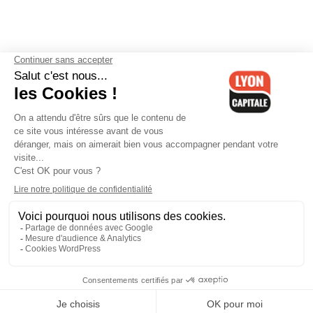
Contactez-nous
-
Mentions légales
-
CGV
-
Politique de
confidentialité
-
Gestion des cookies
-
Lyon Capitale TV
-
Archives
Lyon Capitale
Lyon Capitale - 51 avenue Maréchal Foch - CS 40091 - 69456 Lyon
Cedex 06