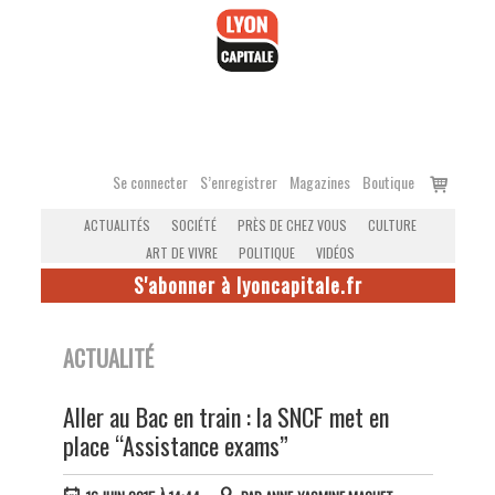
Accéder
au
contenu
Voir
Se connecter
S’enregistrer
Magazines
Boutique
le
ACTUALITÉS
SOCIÉTÉ
PRÈS DE CHEZ VOUS
CULTURE
panier
ART DE VIVRE
POLITIQUE
VIDÉOS
S'abonner à lyoncapitale.fr
ACTUALITÉ
Aller au Bac en train : la SNCF met en
place “Assistance exams”