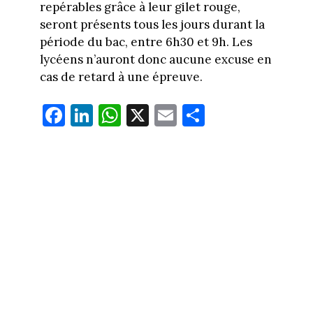
repérables grâce à leur gilet rouge,
seront présents tous les jours durant la
période du bac, entre 6h30 et 9h. Les
lycéens n’auront donc aucune excuse en
cas de retard à une épreuve.
Fa
Li
W
X
E
Pa
ce
nk
ha
m
rt
bo
ed
ts
ail
ag
ok
In
Ap
er
p