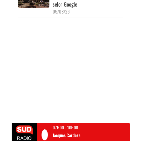
selon Google
05/08/26
07H00
-
10H00
Jacques Cardoze