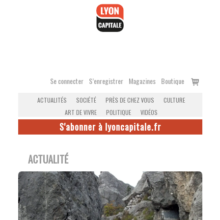
Accéder
au
contenu
Voir
Se connecter
S’enregistrer
Magazines
Boutique
le
ACTUALITÉS
SOCIÉTÉ
PRÈS DE CHEZ VOUS
CULTURE
panier
ART DE VIVRE
POLITIQUE
VIDÉOS
S'abonner à lyoncapitale.fr
ACTUALITÉ