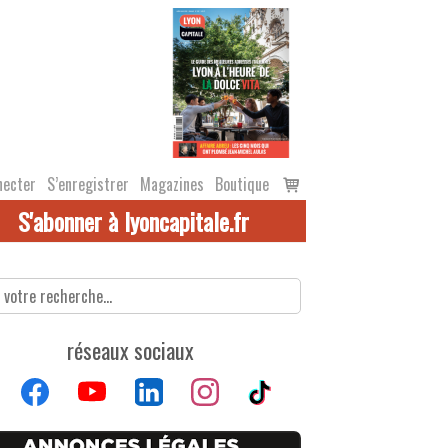
Voir
necter
S’enregistrer
Magazines
Boutique
le
S'abonner à lyoncapitale.fr
panier
réseaux sociaux