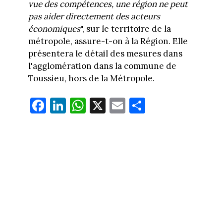
vue des compétences, une région ne peut
pas aider directement des acteurs
économiques
", sur le territoire de la
métropole, assure-t-on à la Région. Elle
présentera le détail des mesures dans
l'agglomération dans la commune de
Toussieu, hors de la Métropole.
Fa
Li
W
X
E
Pa
ce
nk
ha
m
rt
bo
ed
ts
ail
ag
ok
In
Ap
er
p