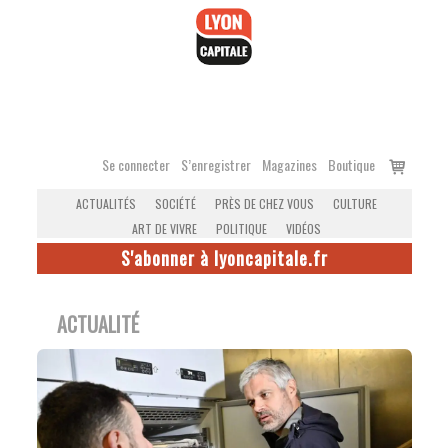
Accéder
au
contenu
Voir
Se connecter
S’enregistrer
Magazines
Boutique
le
ACTUALITÉS
SOCIÉTÉ
PRÈS DE CHEZ VOUS
CULTURE
panier
ART DE VIVRE
POLITIQUE
VIDÉOS
S'abonner à lyoncapitale.fr
ACTUALITÉ