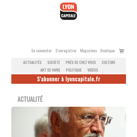
Accéder
au
contenu
Voir
Se connecter
S’enregistrer
Magazines
Boutique
le
ACTUALITÉS
SOCIÉTÉ
PRÈS DE CHEZ VOUS
CULTURE
panier
ART DE VIVRE
POLITIQUE
VIDÉOS
S'abonner à lyoncapitale.fr
ACTUALITÉ