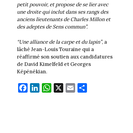
petit pouvoir, et propose de se lier avec
une droite qui inclut dans ses rangs des
anciens lieutenants de Charles Millon et
des adeptes de Sens commun”.
“Une alliance de la carpe et du lapin”
, a
lâché Jean-Louis Touraine qui a
réaffirmé son soutien aux candidatures
de David Kimelfeld et Georges
Képénékian.
Fa
Li
W
X
E
Pa
ce
nk
ha
m
rt
bo
ed
ts
ail
ag
ok
In
Ap
er
p