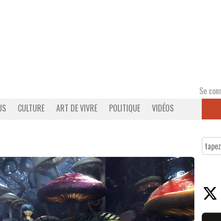
Se con
US
CULTURE
ART DE VIVRE
POLITIQUE
VIDÉOS