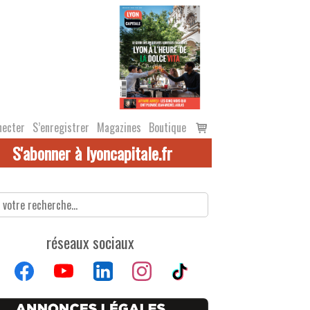
Voir
necter
S’enregistrer
Magazines
Boutique
le
S'abonner à lyoncapitale.fr
panier
réseaux sociaux