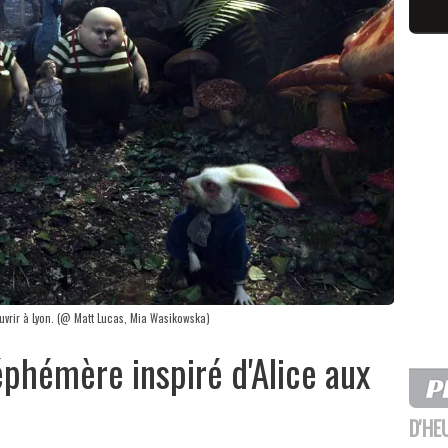
uvrir à Lyon. (@ Matt Lucas, Mia Wasikowska)
éphémère inspiré d'Alice aux
D'HE