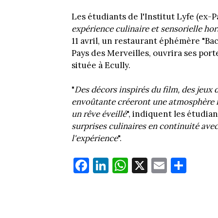
Les étudiants de l'Institut Lyfe (ex-
expérience culinaire et sensorielle h
11 avril, un restaurant éphémère "Bac
Pays des Merveilles, ouvrira ses por
située à Ecully.
"
Des décors inspirés du film, des jeux
envoûtante créeront une atmosphère m
un rêve éveillé
", indiquent les étudia
surprises culinaires en continuité ave
l'expérience
".
Fa
Li
W
X
E
Pa
ce
nk
ha
m
rt
bo
ed
ts
ail
ag
ok
In
Ap
er