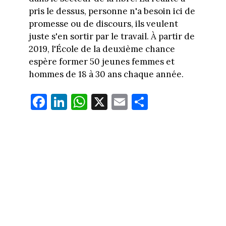
pris le dessus, personne n'a besoin ici de
promesse ou de discours, ils veulent
juste s'en sortir par le travail. À partir de
2019, l'École de la deuxième chance
espère former 50 jeunes femmes et
hommes de 18 à 30 ans chaque année.
Fa
Li
W
X
E
Pa
ce
nk
ha
m
rt
bo
ed
ts
ail
ag
ok
In
Ap
er
p