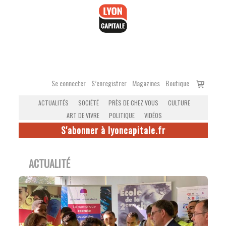
Accéder
au
contenu
Voir
Se connecter
S’enregistrer
Magazines
Boutique
le
ACTUALITÉS
SOCIÉTÉ
PRÈS DE CHEZ VOUS
CULTURE
panier
ART DE VIVRE
POLITIQUE
VIDÉOS
S'abonner à lyoncapitale.fr
ACTUALITÉ