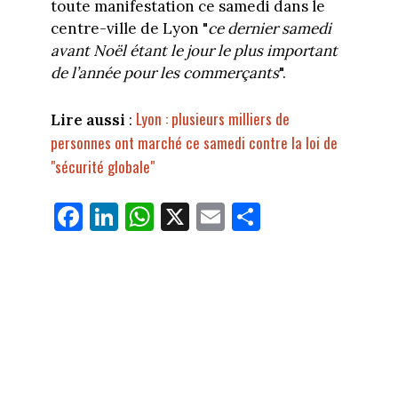
toute manifestation ce samedi dans le
centre-ville de Lyon "
ce dernier samedi
avant Noël étant le jour le plus important
de l’année pour les commerçants
".
Lyon : plusieurs milliers de
Lire aussi
:
personnes ont marché ce samedi contre la loi de
"sécurité globale"
Fa
Li
W
X
E
Pa
ce
nk
ha
m
rt
bo
ed
ts
ail
ag
ok
In
Ap
er
p