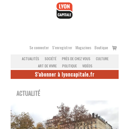
Accéder
au
contenu
Voir
Se connecter
S’enregistrer
Magazines
Boutique
le
ACTUALITÉS
SOCIÉTÉ
PRÈS DE CHEZ VOUS
CULTURE
panier
ART DE VIVRE
POLITIQUE
VIDÉOS
S'abonner à lyoncapitale.fr
ACTUALITÉ