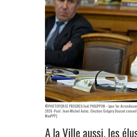
©PHOTOPQR/LE PROGRES/Joël PHILIPPON – Lyon 1er Arrondisseme
2026 -Pool. Jean-Michel Aulas. Election Grégory Doucet consei
MaxPPP]
A la Ville aussi, les él