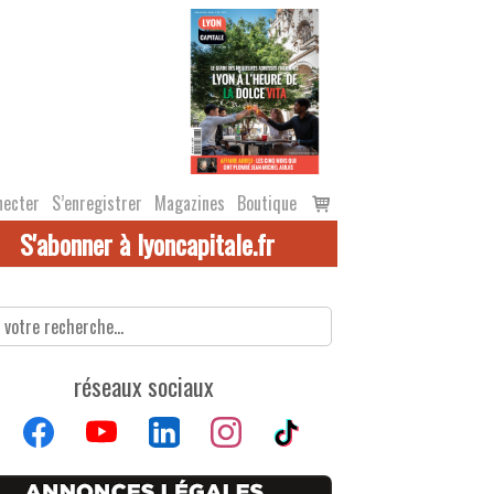
Voir
necter
S’enregistrer
Magazines
Boutique
le
S'abonner à lyoncapitale.fr
panier
réseaux sociaux