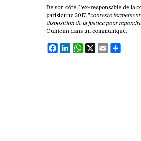
De son côté, l'ex-responsable de la
parisienne 2017, "
conteste fermement e
disposition de la justice pour répondr
Ouhioun dans un communiqué.
Fa
Li
W
X
E
Pa
ce
nk
ha
m
rt
bo
ed
ts
ail
ag
ok
In
Ap
er
p