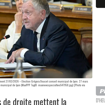
nt 27/03/2026 – Election Grégory Doucet conseil municipal de Lyon. 27 mars
l municipal de Lyon (MaxPPP TagID: maxnewsspecialtwo547958.jpg) [Photo via
us de droite mettent la
D'HE