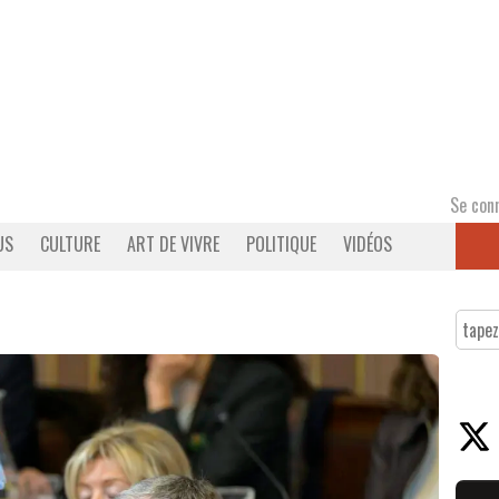
Se con
US
CULTURE
ART DE VIVRE
POLITIQUE
VIDÉOS