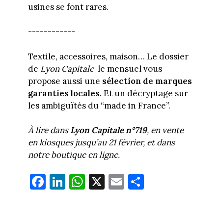
usines se font rares.
------------
Textile, accessoires, maison… Le dossier
de
Lyon Capitale
-le mensuel vous
propose aussi une
sélection de marques
garanties locales
. Et un décryptage sur
les ambiguïtés du “made in France”.
À lire dans
Lyon Capitale n°719
, en vente
en kiosques jusqu’au 21 février, et dans
notre boutique en ligne.
Fa
Li
W
X
E
Pa
ce
nk
ha
m
rt
bo
ed
ts
ail
ag