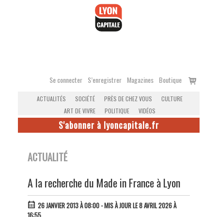
Accéder
au
contenu
Voir
Se connecter
S’enregistrer
Magazines
Boutique
le
ACTUALITÉS
SOCIÉTÉ
PRÈS DE CHEZ VOUS
CULTURE
panier
ART DE VIVRE
POLITIQUE
VIDÉOS
S'abonner à lyoncapitale.fr
ACTUALITÉ
A la recherche du Made in France à Lyon
26 JANVIER 2013 À 08:00
- MIS À JOUR LE 8 AVRIL 2026 À
16:55