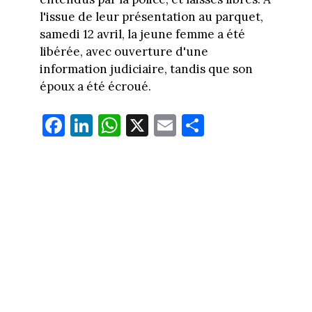
l'issue de leur présentation au parquet,
samedi 12 avril, la jeune femme a été
libérée, avec ouverture d'une
information judiciaire, tandis que son
époux a été écroué.
Fa
Li
W
X
E
Pa
ce
nk
ha
m
rt
bo
ed
ts
ail
ag
ok
In
Ap
er
p