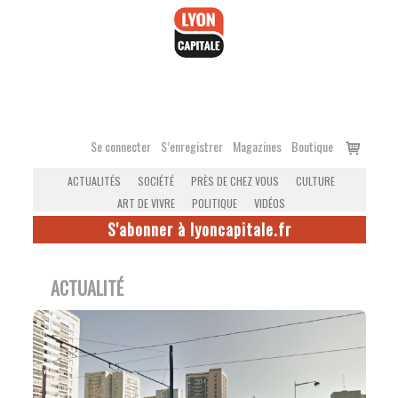
Accéder
au
contenu
Voir
Se connecter
S’enregistrer
Magazines
Boutique
le
ACTUALITÉS
SOCIÉTÉ
PRÈS DE CHEZ VOUS
CULTURE
panier
ART DE VIVRE
POLITIQUE
VIDÉOS
S'abonner à lyoncapitale.fr
ACTUALITÉ