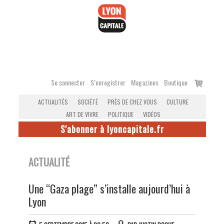
Accéder
au
contenu
Voir
Se connecter
S’enregistrer
Magazines
Boutique
le
ACTUALITÉS
SOCIÉTÉ
PRÈS DE CHEZ VOUS
CULTURE
panier
ART DE VIVRE
POLITIQUE
VIDÉOS
S'abonner à lyoncapitale.fr
ACTUALITÉ
Une “Gaza plage” s’installe aujourd’hui à
Lyon