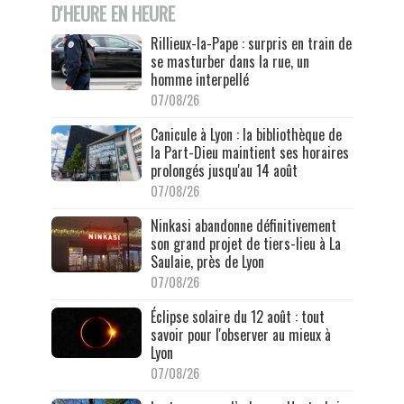
D'HEURE EN HEURE
Rillieux-la-Pape : surpris en train de
se masturber dans la rue, un
homme interpellé
07/08/26
Canicule à Lyon : la bibliothèque de
la Part-Dieu maintient ses horaires
prolongés jusqu'au 14 août
07/08/26
Ninkasi abandonne définitivement
son grand projet de tiers-lieu à La
Saulaie, près de Lyon
07/08/26
Éclipse solaire du 12 août : tout
savoir pour l'observer au mieux à
Lyon
07/08/26