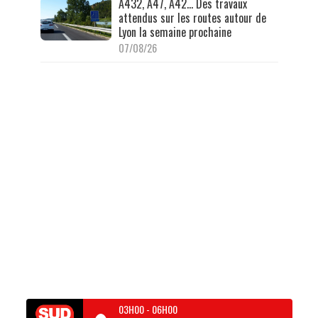
A432, A47, A42… Des travaux
attendus sur les routes autour de
Lyon la semaine prochaine
07/08/26
03H00
-
06H00