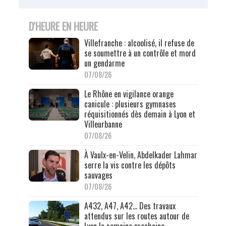
D'HEURE EN HEURE
Villefranche : alcoolisé, il refuse de
se soumettre à un contrôle et mord
un gendarme
07/08/26
Le Rhône en vigilance orange
canicule : plusieurs gymnases
réquisitionnés dès demain à Lyon et
Villeurbanne
07/08/26
À Vaulx-en-Velin, Abdelkader Lahmar
serre la vis contre les dépôts
sauvages
07/08/26
A432, A47, A42… Des travaux
attendus sur les routes autour de