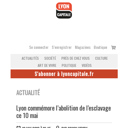
Accéder
au
contenu
Voir
Se connecter
S’enregistrer
Magazines
Boutique
le
ACTUALITÉS
SOCIÉTÉ
PRÈS DE CHEZ VOUS
CULTURE
panier
ART DE VIVRE
POLITIQUE
VIDÉOS
S'abonner à lyoncapitale.fr
ACTUALITÉ
Lyon commémore l’abolition de l’esclavage
ce 10 mai