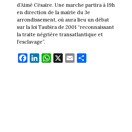
d’Aimé Césaire. Une marche partira à 19h
en direction de la mairie du 3e
arrondissement, où aura lieu un débat
sur la loi Taubira de 2001 “reconnaissant
la traite négrière transatlantique et
l’esclavage”.
Fa
Li
W
X
E
Pa
ce
nk
ha
m
rt
bo
ed
ts
ail
ag
ok
In
Ap
er
p