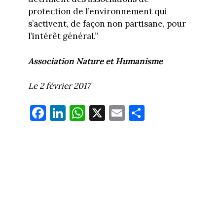
protection de l’environnement qui
s’activent, de façon non partisane, pour
l’intérêt général.”
Association Nature et Humanisme
Le 2 février 2017
Fa
Li
W
X
E
Pa
ce
nk
ha
m
rt
bo
ed
ts
ail
ag
ok
In
Ap
er
p