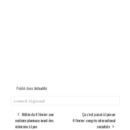
Publié dans
Actualité
conseil régional
Météo du 4 février: une
Ça s’est passé à Lyon un
matinée pluvieuse avant des
4 février: congrès international
éclaircies à Lyon
socialiste