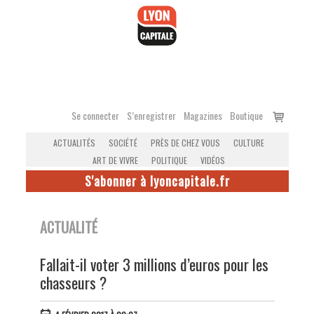
Accéder
au
contenu
Voir
Se connecter
S’enregistrer
Magazines
Boutique
le
ACTUALITÉS
SOCIÉTÉ
PRÈS DE CHEZ VOUS
CULTURE
panier
ART DE VIVRE
POLITIQUE
VIDÉOS
S'abonner à lyoncapitale.fr
ACTUALITÉ
Fallait-il voter 3 millions d’euros pour les
chasseurs ?