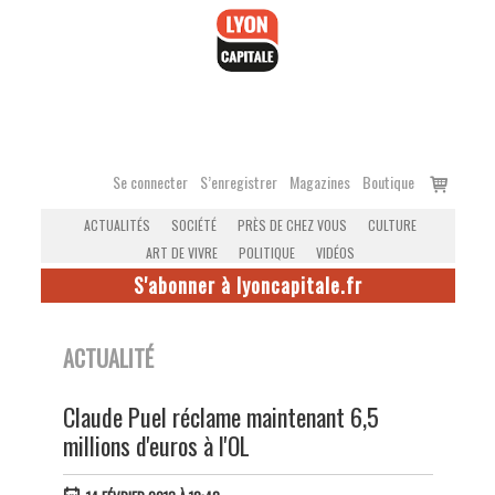
Accéder
au
contenu
Voir
Se connecter
S’enregistrer
Magazines
Boutique
le
ACTUALITÉS
SOCIÉTÉ
PRÈS DE CHEZ VOUS
CULTURE
panier
ART DE VIVRE
POLITIQUE
VIDÉOS
S'abonner à lyoncapitale.fr
ACTUALITÉ
Claude Puel réclame maintenant 6,5
millions d'euros à l'OL