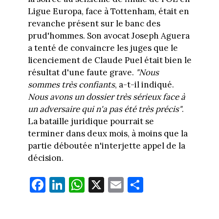
Ligue Europa, face à Tottenham, était en
revanche présent sur le banc des
prud'hommes. Son avocat Joseph Aguera
a tenté de convaincre les juges que le
licenciement de Claude Puel était bien le
résultat d'une faute grave.
"Nous
sommes très confiants
, a-t-il indiqué.
Nous avons un dossier très sérieux face à
un adversaire qui n'a pas été très précis"
.
La bataille juridique pourrait se
terminer dans deux mois, à moins que la
partie déboutée n'interjette appel de la
décision.
Fa
Li
W
X
E
Pa
ce
nk
ha
m
rt
bo
ed
ts
ail
ag