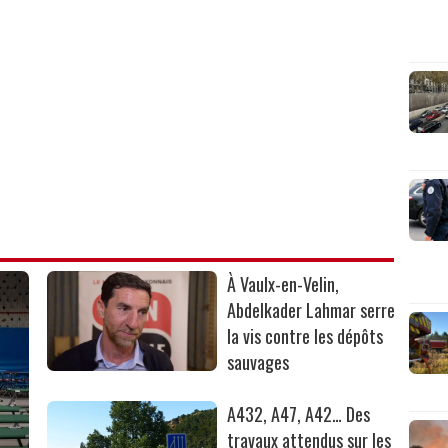
À Vaulx-en-Velin,
Abdelkader Lahmar serre
la vis contre les dépôts
sauvages
A432, A47, A42… Des
travaux attendus sur les