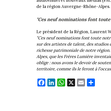
audiovisuel et nouveaux médias (F
de la région Auvergne-Rhône-Alpes.
"Ces neuf nominations font toute 
Le président de la Région, Laurent Wa
"Ces neuf nominations font toute notr
sur des artistes de talent, des studios
richesse patrimoniale de notre région.
Alpes, que les Frères Lumière inventai
oblige : nous avons le devoir de souteni
territoire, comme ils le feront à l’occ
Fa
Li
W
X
E
Pa
ce
nk
ha
m
rt
bo
ed
ts
ail
ag
ok
In
Ap
er