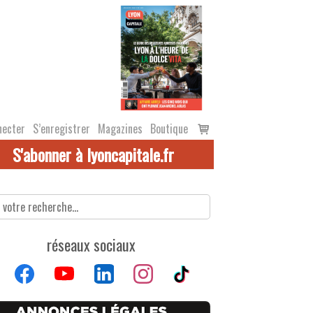
Voir
necter
S’enregistrer
Magazines
Boutique
le
S'abonner à lyoncapitale.fr
panier
réseaux sociaux