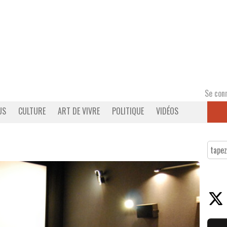
Se con
US
CULTURE
ART DE VIVRE
POLITIQUE
VIDÉOS