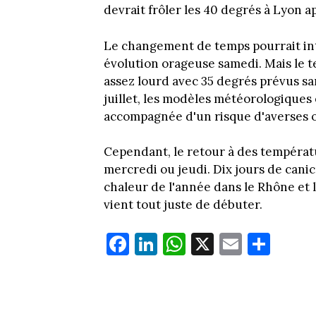
devrait frôler les 40 degrés à Lyon a
Le changement de temps pourrait int
évolution orageuse samedi. Mais le 
assez lourd avec 35 degrés prévus sa
juillet, les modèles météorologique
accompagnée d'un risque d'averses 
Cependant, le retour à des températu
mercredi ou jeudi. Dix jours de cani
chaleur de l'année dans le Rhône et l
vient tout juste de débuter.
Fa
Li
W
X
E
Pa
ce
nk
ha
m
rt
bo
ed
ts
ail
ag
ok
In
Ap
er