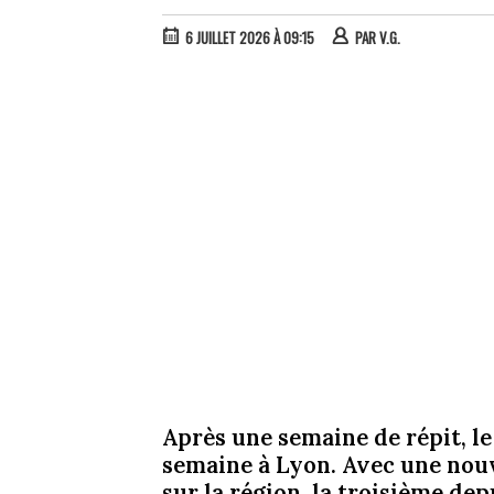
6 JUILLET 2026 À 09:15
PAR
V.G.
Après une semaine de répit, l
semaine à Lyon. Avec une nouv
sur la région, la troisième dep