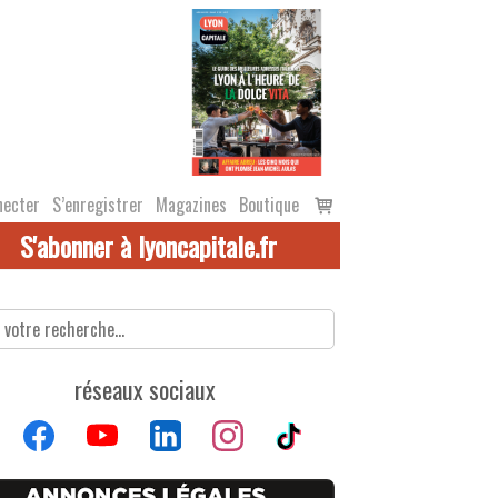
Voir
necter
S’enregistrer
Magazines
Boutique
le
S'abonner à lyoncapitale.fr
panier
réseaux sociaux