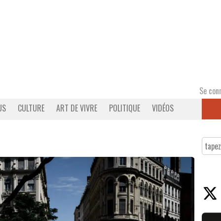
Se con
US
CULTURE
ART DE VIVRE
POLITIQUE
VIDÉOS