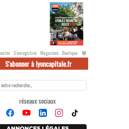
Voir
necter
S’enregistrer
Magazines
Boutique
le
S'abonner à lyoncapitale.fr
panier
réseaux sociaux