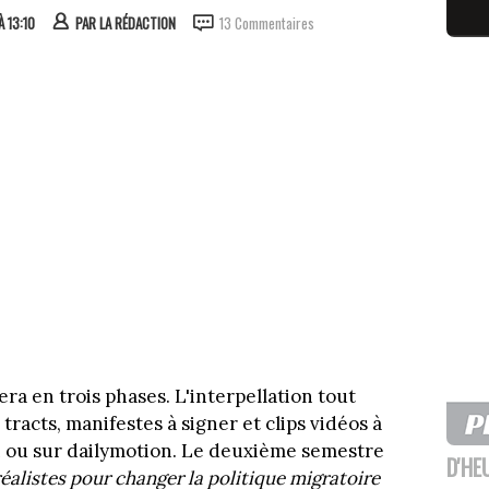
À 13:10
PAR
LA RÉDACTION
13 Commentaires
ra en trois phases. L'interpellation tout
tracts, manifestes à signer et clips vidéos à
ion ou sur dailymotion. Le deuxième semestre
D'HE
éalistes pour changer la politique migratoire