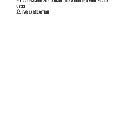
22 DÉCEMBRE 2010 À 19:09
- MIS À JOUR LE 11 AVRIL 2024 À
07:33
PAR
LA RÉDACTION