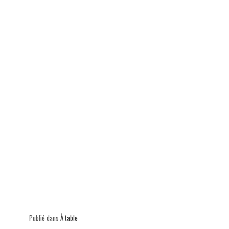
p
Publié dans
À table