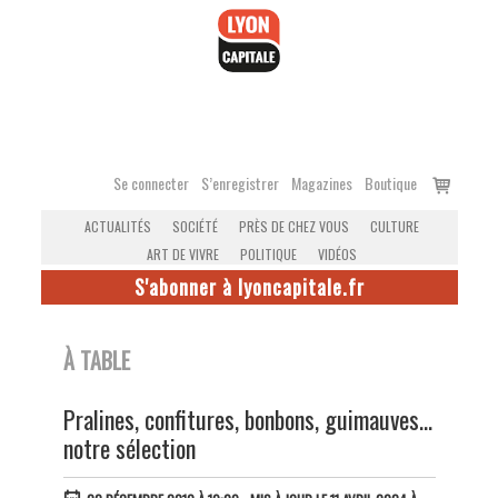
Accéder
au
contenu
Voir
Se connecter
S’enregistrer
Magazines
Boutique
le
ACTUALITÉS
SOCIÉTÉ
PRÈS DE CHEZ VOUS
CULTURE
panier
ART DE VIVRE
POLITIQUE
VIDÉOS
S'abonner à lyoncapitale.fr
À TABLE
Pralines, confitures, bonbons, guimauves…
notre sélection