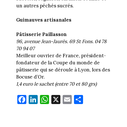
un autres péchés sucrés.
Guimauves artisanales
Pâtisserie Paillasson
96, avenue Jean-Jaurès. 69 St Fons. 04 78
70 94 07
Meilleur ouvrier de France, président-
fondateur de la Coupe du monde de
pâtisserie qui se déroule à Lyon, lors des
Bocuse d’Or.
1,4 euro le sachet (entre 70 et 80 grs)
Fa
Li
W
X
E
Pa
ce
nk
ha
m
rt
bo
ed
ts
ail
ag
ok
In
Ap
er