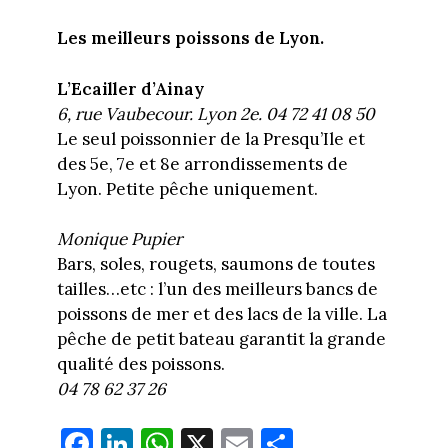
Les meilleurs poissons de Lyon.
L’Ecailler d’Ainay
6, rue Vaubecour. Lyon 2e. 04 72 41 08 50
Le seul poissonnier de la Presqu’Ile et
des 5e, 7e et 8e arrondissements de
Lyon. Petite pêche uniquement.
Monique Pupier
Bars, soles, rougets, saumons de toutes
tailles…etc : l’un des meilleurs bancs de
poissons de mer et des lacs de la ville. La
pêche de petit bateau garantit la grande
qualité des poissons.
04 78 62 37 26
Fa
Li
W
X
E
Pa