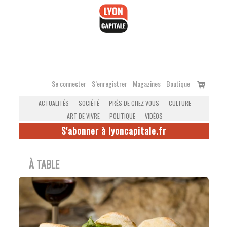
Accéder
au
contenu
Voir
Se connecter
S’enregistrer
Magazines
Boutique
le
ACTUALITÉS
SOCIÉTÉ
PRÈS DE CHEZ VOUS
CULTURE
panier
ART DE VIVRE
POLITIQUE
VIDÉOS
S'abonner à lyoncapitale.fr
À TABLE