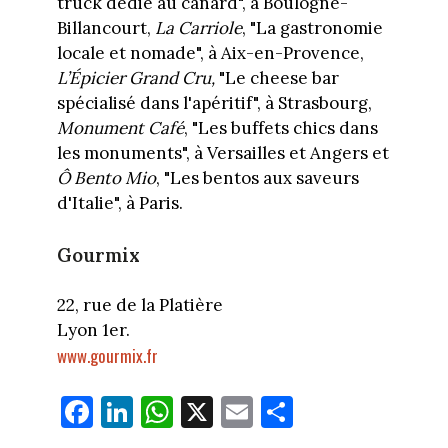
truck dédié au canard", à Boulogne-
Billancourt,
La Carriole
, "La gastronomie
locale et nomade", à Aix-en-Provence,
L’Épicier Grand Cru,
"Le cheese bar
spécialisé dans l'apéritif", à Strasbourg,
Monument Café
, "Les buffets chics dans
les monuments", à Versailles et Angers et
Ô Bento Mio
, "Les bentos aux saveurs
d'Italie", à Paris.
Gourmix
22, rue de la Platière
Lyon 1er.
www.gourmix.fr
Fa
Li
W
X
E
Pa
ce
nk
ha
m
rt