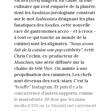
vaches (très) maigres. En cause, la folie
culinaire qui s’est emparée de la planète,
dont les
foodistas
(néologisme construit
sur le mot
fashionista
désignant les plus
fanatiques des
foodies
, cette nouvelle
race de gastronomes accro – et à crocs –
à tout ce qui touche au monde de la
cuisine) sont les stigmates.
“Nous avons
fait de la cuisine une pop celebrity”
, écrit
Chris Cechin, ex-producteur de
Munchies
, une série diffusée sur la
chaîne de télé Vice. On assiste à une
peopolisation des cuisiniers. Les chefs
sont devenus des rock-stars. C’est la
“bouffe” Instagram. Et puis il y a la
concurrence d’autres supports, comme
le mastodonte
50 Best
que les mass
media (CNN ou
Le Monde
) ont carrément