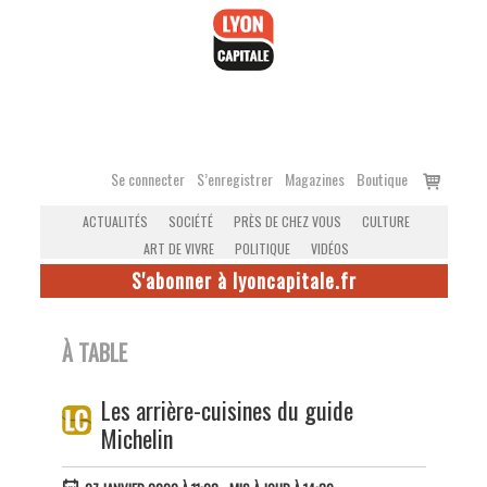
Accéder
au
contenu
Voir
Se connecter
S’enregistrer
Magazines
Boutique
le
ACTUALITÉS
SOCIÉTÉ
PRÈS DE CHEZ VOUS
CULTURE
panier
ART DE VIVRE
POLITIQUE
VIDÉOS
S'abonner à lyoncapitale.fr
À TABLE
Les arrière-cuisines du guide
Michelin