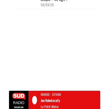
06/08/26
06H00
-
07H00
Jon Rakotozafy
Le Petit Matin