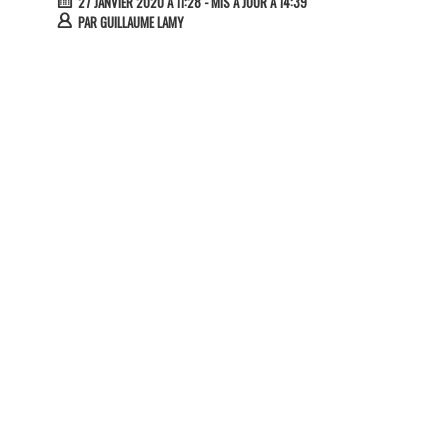
27 JANVIER 2020 À 11:28
- MIS À JOUR À 14:39
PAR
GUILLAUME LAMY