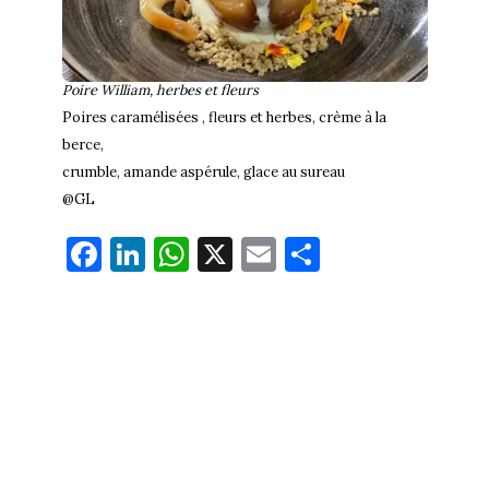
Poire William, herbes et fleurs
Poires caramélisées , fleurs et herbes, crème à la
berce,
crumble, amande aspérule, glace au sureau
@GL
Fa
Li
W
X
E
Pa
ce
nk
ha
m
rt
bo
ed
ts
ail
ag
ok
In
Ap
er
p