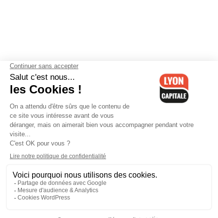
Contactez-nous
-
Mentions légales
-
CGV
-
Politique de
confidentialité
-
Gestion des cookies
-
Lyon Capitale TV
-
Archives
Lyon Capitale
Lyon Capitale - 51 avenue Maréchal Foch - CS 40091 - 69456 Lyon