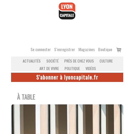
Accéder
au
contenu
Voir
Se connecter
S’enregistrer
Magazines
Boutique
le
ACTUALITÉS
SOCIÉTÉ
PRÈS DE CHEZ VOUS
CULTURE
panier
ART DE VIVRE
POLITIQUE
VIDÉOS
S'abonner à lyoncapitale.fr
À TABLE