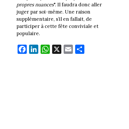
propres nuances
". Il faudra donc aller
juger par soi-même. Une raison
supplémentaire, s’il en fallait, de
participer à cette fête conviviale et
populaire.
Fa
Li
W
X
E
Pa
ce
nk
ha
m
rt
bo
ed
ts
ail
ag
ok
In
Ap
er
p