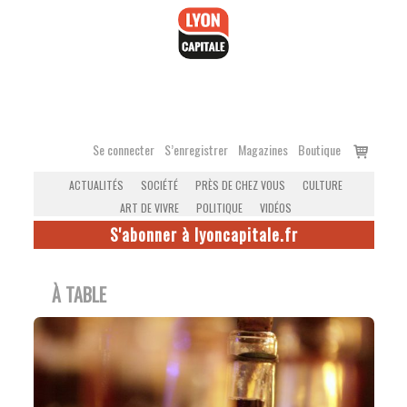
Accéder
au
contenu
Voir
Se connecter
S’enregistrer
Magazines
Boutique
le
ACTUALITÉS
SOCIÉTÉ
PRÈS DE CHEZ VOUS
CULTURE
panier
ART DE VIVRE
POLITIQUE
VIDÉOS
S'abonner à lyoncapitale.fr
À TABLE