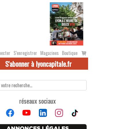
Voir
necter
S’enregistrer
Magazines
Boutique
le
S'abonner à lyoncapitale.fr
panier
réseaux sociaux