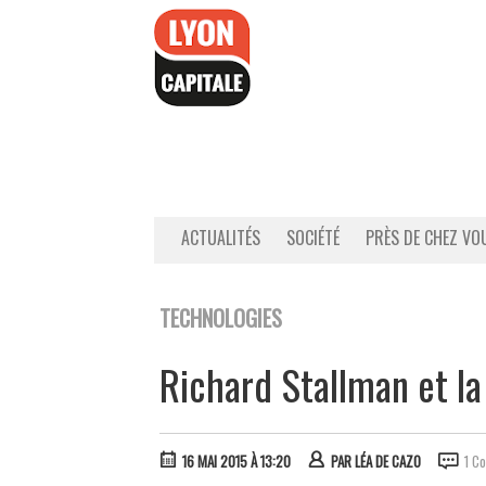
Accéder
au
contenu
ACTUALITÉS
SOCIÉTÉ
PRÈS DE CHEZ VO
TECHNOLOGIES
Richard Stallman et la
16 MAI 2015 À 13:20
PAR
LÉA DE CAZO
1 C