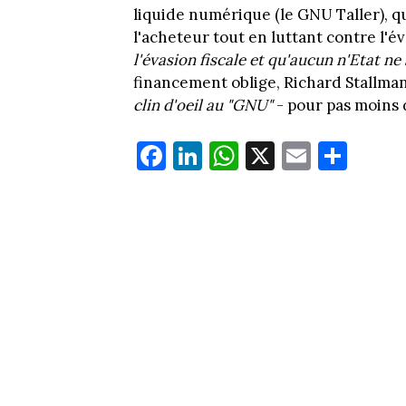
liquide numérique (le GNU Taller), qu
l'acheteur tout en luttant contre l'éva
l'évasion fiscale et qu'aucun n'Etat ne
financement oblige, Richard Stallma
clin d'oeil au "GNU"
- pour pas moins d
Fa
Li
W
X
E
Pa
ce
nk
ha
m
rt
bo
ed
ts
ail
ag
ok
In
Ap
er
p