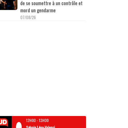
de se soumettre à un contrôle et
mord un gendarme
07/08/26
12H00
-
13H00
Sylvain Lévy-Valensi