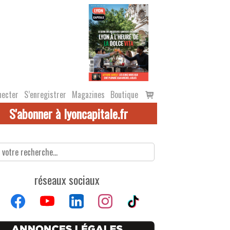
Voir
necter
S’enregistrer
Magazines
Boutique
le
S'abonner à lyoncapitale.fr
panier
réseaux sociaux