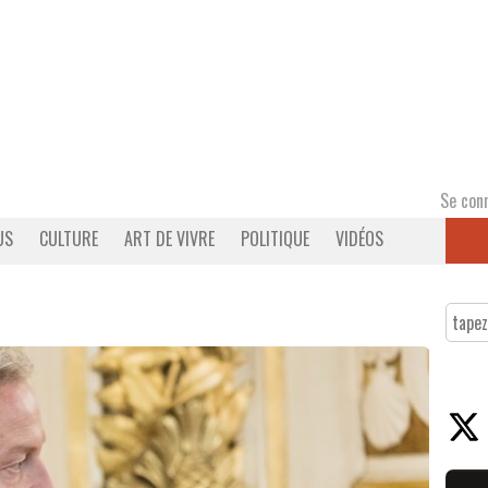
Se con
US
CULTURE
ART DE VIVRE
POLITIQUE
VIDÉOS