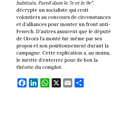
habitués. Pareil dans le 7e et le 9e”
,
décrypte un socialiste qui croit
volontiers au concours de circonstances
et d’alliances pour monter un front anti-
Fenech. D’autres assurent que le député
de Givors l’a monté lui-même par ses
propos et son positionnement durant la
campagne. Cette explication a, au moins,
le mérite d’enterrer pour de bon la
théorie du complot.
Fa
Li
W
X
E
Pa
ce
nk
ha
m
rt
bo
ed
ts
ail
ag
ok
In
Ap
er
p