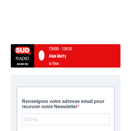
13H00
-
13H30
Alain Marty
In Vino