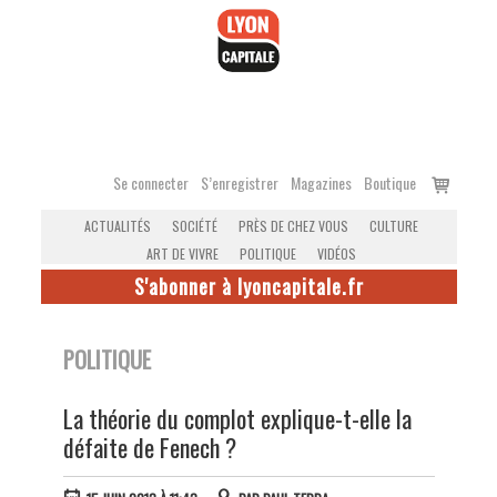
Accéder
au
contenu
Voir
Se connecter
S’enregistrer
Magazines
Boutique
le
ACTUALITÉS
SOCIÉTÉ
PRÈS DE CHEZ VOUS
CULTURE
panier
ART DE VIVRE
POLITIQUE
VIDÉOS
S'abonner à lyoncapitale.fr
POLITIQUE
La théorie du complot explique-t-elle la
défaite de Fenech ?