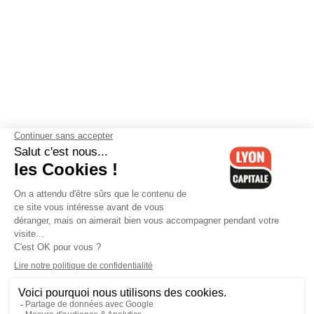
Contactez-nous
-
Mentions légales
-
CGV
-
Politique de
confidentialité
-
Gestion des cookies
-
Lyon Capitale TV
-
Archives