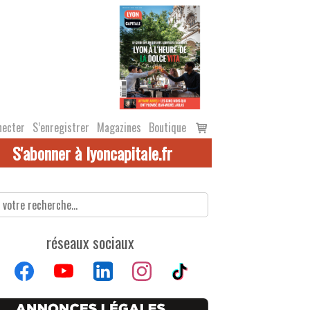
Voir
necter
S’enregistrer
Magazines
Boutique
le
S'abonner à lyoncapitale.fr
panier
réseaux sociaux