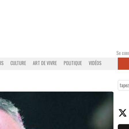
Se con
US
CULTURE
ART DE VIVRE
POLITIQUE
VIDÉOS