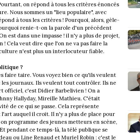
 Pourtant, on répond à tous les critères énoncés
ture. Nous sommes un "lieu populaire", avec
pond à tous les critères ! Pourquoi, alors, gèle-
Pourquoi renie-t-on la parole d'un précédent
n est dans une impasse ! il n'y a plus de projet,
n ! Cela veut dire que l'on ne va pas faire la
culture n'est plus un interlocuteur fiable.
olitique ?
es faire taire. Vous voyez bien ce qu'ils veulent
 les journaux. Ils veulent tout contrôler. Ils ne
t officiel, c'est Didier Barbelivien ! On a
nny Hallyday, Mireille Mathieu. C'était
avité de ce qui se passe. Cela représente
'art auquel il croit. Il n'y a plus de place pour
s, on programme des jeunes metteurs en scène,
Et pendant ce temps-là, la télé publique se
deau ou Line Renaud et Muriel Robin : c'est le