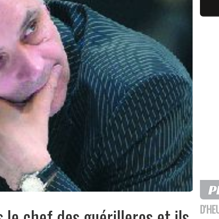
D'HE
s le chef des guérilleros et ils