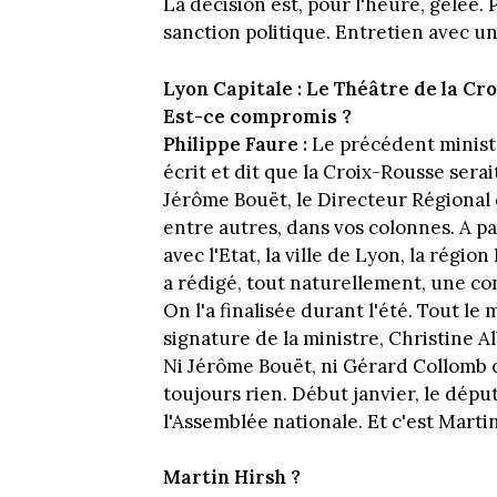
La décision est, pour l'heure, gelée. 
sanction politique. Entretien avec un
Lyon Capitale : Le Théâtre de la Cr
Est-ce compromis ?
Philippe Faure :
Le précédent minist
écrit et dit que la Croix-Rousse sera
Jérôme Bouët, le Directeur Régional d
entre autres, dans vos colonnes. A pa
avec l'Etat, la ville de Lyon, la rég
a rédigé, tout naturellement, une co
On l'a finalisée durant l'été. Tout le
signature de la ministre, Christine A
Ni Jérôme Bouët, ni Gérard Collomb qu
toujours rien. Début janvier, le dépu
l'Assemblée nationale. Et c'est Marti
Martin Hirsh ?