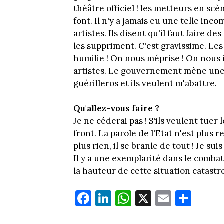
théâtre officiel ! les metteurs en scèn
font. Il n'y a jamais eu une telle in
artistes. Ils disent qu'il faut faire de
les suppriment. C'est gravissime. Les
humilie ! On nous méprise ! On nous in
artistes. Le gouvernement mène une g
guérilleros et ils veulent m'abattre.
Qu'allez-vous faire ?
Je ne céderai pas ! S'ils veulent tuer
front. La parole de l'Etat n'est plus
plus rien, il se branle de tout ! Je su
Il y a une exemplarité dans le combat 
la hauteur de cette situation catastr
Fa
Li
W
X
E
Pa
ce
nk
ha
m
rt