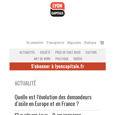
Accéder
au
contenu
Voir
Se connecter
S’enregistrer
Magazines
Boutique
le
ACTUALITÉS
SOCIÉTÉ
PRÈS DE CHEZ VOUS
CULTURE
panier
ART DE VIVRE
POLITIQUE
VIDÉOS
S'abonner à lyoncapitale.fr
ACTUALITÉ
Quelle est l’évolution des demandeurs
d’asile en Europe et en France ?