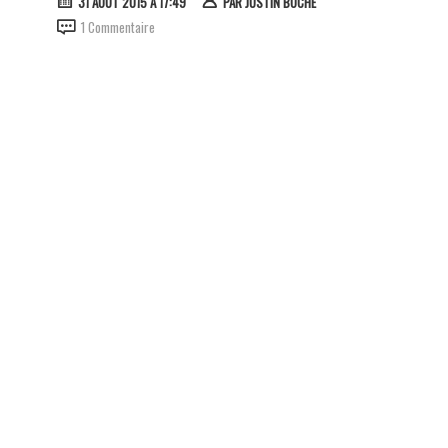
31 AOÛT 2015 À 17:49
PAR
JUSTIN BOCHE
1 Commentaire