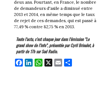
deux ans. Pourtant, en France, le nombre
de demandeurs d'asile a diminué entre
2013 et 2014, en même temps que le taux
de rejet de ces demandes, qui est passé à
77,49 % contre 82,75 % en 2013.
Toute l’actu, c’est chaque jour dans l’émission “Le
grand show de l’info”, présentée par Cyril Brioulet, à
partir de 17h sur Sud Radio.
Fa
Li
W
X
E
Pa
ce
nk
ha
m
rt
bo
ed
ts
ail
ag
ok
In
Ap
er
p