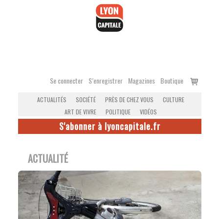
Accéder
au
contenu
Voir
Se connecter
S’enregistrer
Magazines
Boutique
le
ACTUALITÉS
SOCIÉTÉ
PRÈS DE CHEZ VOUS
CULTURE
panier
ART DE VIVRE
POLITIQUE
VIDÉOS
S'abonner à lyoncapitale.fr
ACTUALITÉ