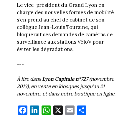
Le vice-président du Grand Lyon en
charge des nouvelles formes de mobilité
s’en prend au chef de cabinet de son
collègue Jean-Louis Touraine, qui
bloquerait ses demandes de caméras de
surveillance aux stations Vélo’v pour
éviter les dégradations.
---
À lire dans
Lyon Capitale n°727
(novembre
2013), en vente en kiosques jusqu’au 21
novembre, et dans notre boutique en ligne.
Fa
Li
W
X
E
Pa
ce
nk
ha
m
rt
bo
ed
ts
ail
ag