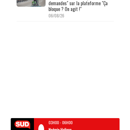
demandes" sur la plateforme "Ça
bloque ? On agit !"
06/08/26
03H00
-
06H00
Noémie Halioua